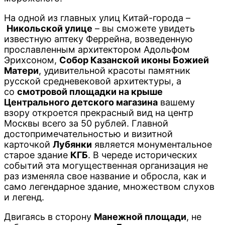
На одной из главных улиц Китай-города –
Никольской улице
– вы сможете увидеть
известную аптеку Феррейна, возведенную
прославленным архитектором Адольфом
Эрихсоном,
Собор Казанской иконы Божией
Матери
, удивительной красоты памятник
русской средневековой архитектуры, а
со
смотровой площадки на крыше
Центрального детского магазина
вашему
взору откроется прекрасный вид на центр
Москвы всего за 50 рублей. Главной
достопримечательностью и визитной
карточкой
Лубянки
является монументальное
старое здание
КГБ
. В череде исторических
событий эта могущественная организация не
раз изменяла свое название и обросла, как и
само легендарное здание, множеством слухов
и легенд.
Двигаясь в сторону
Манежной площади
, не