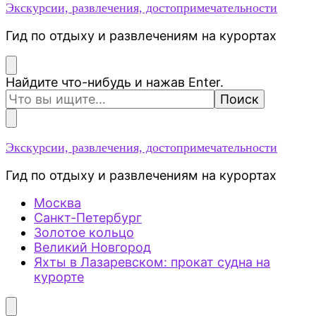
Экскурсии, развлечения, достопримечательности
Гид по отдыху и развлечениям на курортах
Ищите
Найдите что-нибудь и нажав Enter.
что-
то?
Экскурсии, развлечения, достопримечательности
Гид по отдыху и развлечениям на курортах
Москва
Санкт-Петербург
Золотое кольцо
Великий Новгород
Яхты в Лазаревском: прокат судна на
курорте