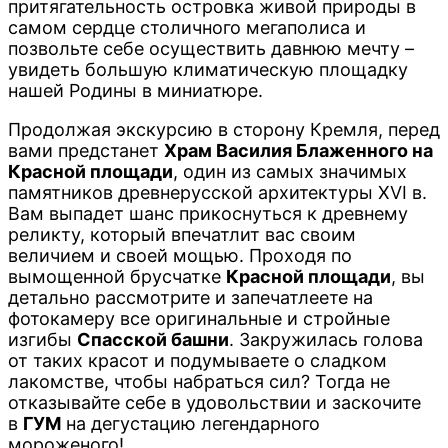
притягательность островка живой природы в
самом сердце столичного мегаполиса и
позвольте себе осуществить давнюю мечту –
увидеть большую климатическую площадку
нашей Родины в миниатюре.
Продолжая экскурсию в сторону Кремля, перед
вами предстанет
Храм Василия Блаженного на
Красной площади
, один из самых значимых
памятников древнерусской архитектуры XVI в.
Вам выпадет шанс прикоснуться к древнему
реликту, который впечатлит вас своим
величием и своей мощью. Проходя по
вымощенной брусчатке
Красной площади
, вы
детально рассмотрите и запечатлеете на
фотокамеру все оригинальные и стройные
изгибы
Спасской башни
. Закружилась голова
от таких красот и подумываете о сладком
лакомстве, чтобы набраться сил? Тогда не
отказывайте себе в удовольствии и заскочите
в
ГУМ
на дегустацию легендарного
мороженого!