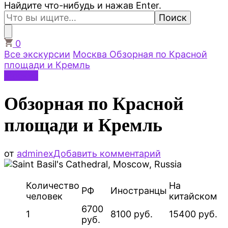
Ищите
Найдите что-нибудь и нажав Enter.
что-
то?
0
Все экскурсии
Москва
Обзорная по Красной
площади и Кремль
Москва
Обзорная по Красной
площади и Кремль
к
от
adminex
Добавить комментарий
записи
Обзорная
по
Количество
На
РФ
Иностранцы
Красной
человек
китайском
площади
6700
1
8100 руб.
15400 руб.
и
руб.
Кремль