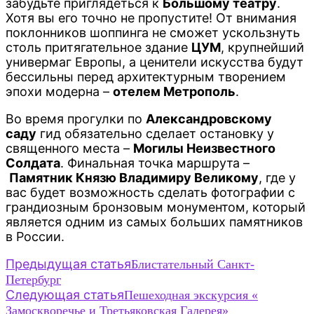
забудьте приглядеться к
Большому театру
.
Хотя вы его точно не пропустите! От внимания
поклонников шоппинга не сможет ускользнуть
столь притягательное здание
ЦУМ
, крупнейший
универмаг Европы, а ценители искусства будут
бессильны перед архитектурным творением
эпохи модерна –
отелем Метрополь
.
Во время прогулки по
Александровскому
саду
гид обязательно сделает остановку у
священного места –
Могилы Неизвестного
Солдата
. Финальная точка маршрута –
Памятник Князю Владимиру Великому
, где у
вас будет возможность сделать фотографии с
грандиозным бронзовым монументом, который
является одним из самых больших памятников
в России.
Навигация
Предыдущая статья
Блистательный Санкт-
Петербург
по
Следующая статья
Пешеходная экскурсия «
записям
Замоскворечье и Третьяковская Галерея»