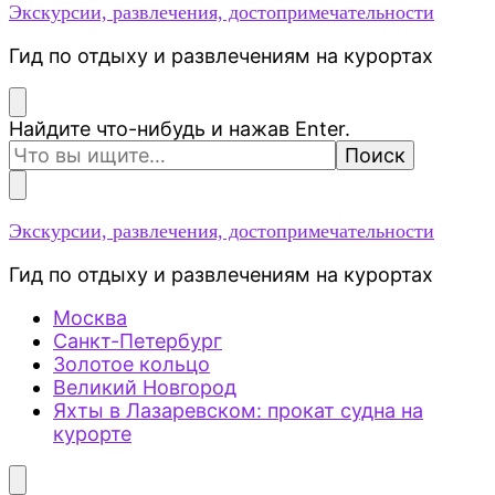
Экскурсии, развлечения, достопримечательности
Гид по отдыху и развлечениям на курортах
Ищите
Найдите что-нибудь и нажав Enter.
что-
то?
Экскурсии, развлечения, достопримечательности
Гид по отдыху и развлечениям на курортах
Москва
Санкт-Петербург
Золотое кольцо
Великий Новгород
Яхты в Лазаревском: прокат судна на
курорте