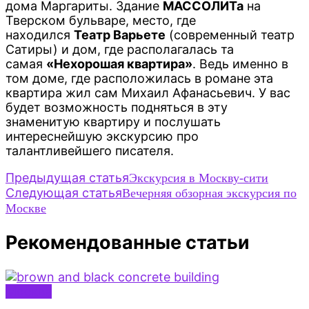
дома Маргариты. Здание
МАССОЛИТа
на
Тверском бульваре, место, где
находился
Театр Варьете
(современный театр
Сатиры) и дом, где располагалась та
самая
«Нехорошая квартира»
. Ведь именно в
том доме, где расположилась в романе эта
квартира жил сам Михаил Афанасьевич. У вас
будет возможность подняться в эту
знаменитую квартиру и послушать
интереснейшую экскурсию про
талантливейшего писателя.
Навигация
Предыдущая статья
Экскурсия в Москву-сити
Следующая статья
Вечерняя обзорная экскурсия по
по
Москве
записям
Рекомендованные статьи
Москва