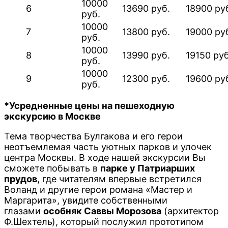
10000
6
13690 руб.
18900 ру
руб.
10000
7
13800 руб.
19000 ру
руб.
10000
8
13990 руб.
19150 руб
руб.
10000
9
12300 руб.
19600 ру
руб.
*Усредненные цены на пешеходную
экскурсию в Москве
Тема творчества Булгакова и его герои
неотъемлемая часть уютных парков и улочек
центра Москвы. В ходе нашей экскурсии Вы
сможете побывать в
парке у Патриарших
прудов
, где читателям впервые встретился
Воланд и другие герои романа «Мастер и
Маргарита», увидите собственными
глазами
особняк Саввы Морозова
(архитектор
Ф.Шехтель), который послужил прототипом