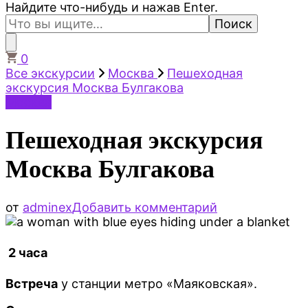
Ищите
Найдите что-нибудь и нажав Enter.
что-
то?
0
Все экскурсии
Москва
Пешеходная
экскурсия Москва Булгакова
Москва
Пешеходная экскурсия
Москва Булгакова
к
от
adminex
Добавить комментарий
записи
Пешеходная
экскурсия
2 часа
Москва
Булгакова
Встреча
у станции метро «Маяковская».