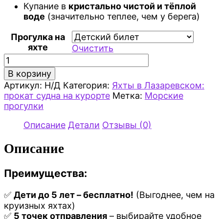
Купание в
кристально чистой и тёплой
воде
(значительно теплее, чем у берега)
Прогулка на
яхте
Очистить
Количество
товара
В корзину
Катер
Артикул:
Н/Д
Категория:
Яхты в Лазаревском:
Баунти
прокат судна на курорте
Метка:
Морские
-
прогулки
Морская
прогулка
Описание
Детали
Отзывы (0)
на
комфортабельном
Описание
катере
в
Лазаревском
Преимущества:
✅
Дети до 5 лет – бесплатно!
(Выгоднее, чем на
круизных яхтах)
✅
5 точек отправления
– выбирайте удобное