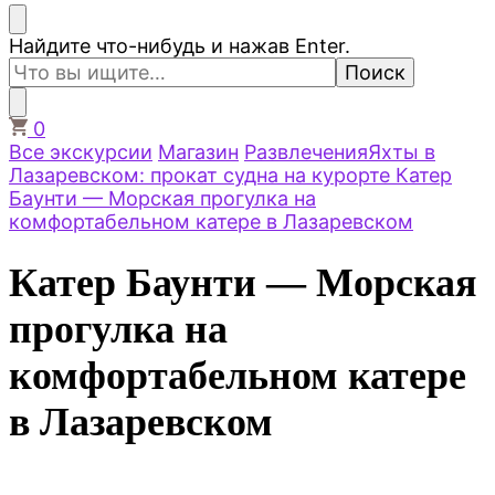
Ищите
Найдите что-нибудь и нажав Enter.
что-
то?
0
Все экскурсии
Магазин
Развлечения
Яхты в
Лазаревском: прокат судна на курорте
Катер
Баунти — Морская прогулка на
комфортабельном катере в Лазаревском
Катер Баунти — Морская
прогулка на
комфортабельном катере
в Лазаревском