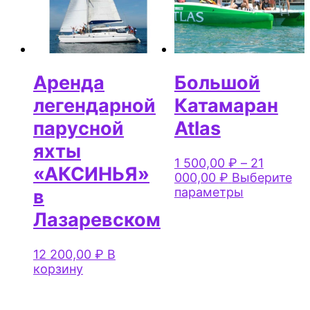
Аренда
Большой
легендарной
Катамаран
парусной
Atlas
яхты
1 500,00
₽
–
21
«АКСИНЬЯ»
000,00
₽
Выберите
Этот
параметры
в
товар
Лазаревском
имеет
несколько
вариаций.
12 200,00
₽
В
Опции
корзину
можно
выбрать
на