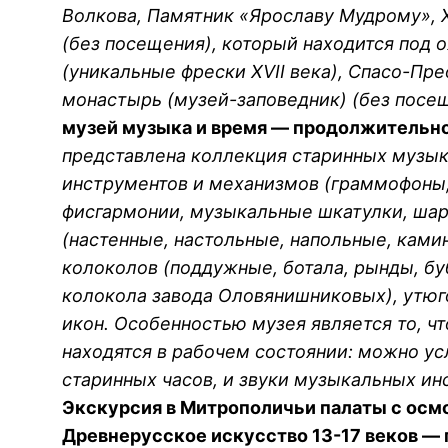
Волкова, Памятник «Ярославу Мудрому»,
(без посещения), который находится под
(уникальные фрески XVII века), Спасо-Пр
монастырь (музей-заповедник) (без посещ
музей музыка и время — продолжительно
представлена коллекция старинных музы
инструментов и механизмов (граммофоны,
фисгармонии, музыкальные шкатулки, шар
(настенные, настольные, напольные, ками
колоколов (поддужные, ботала, рынды, б
колокола завода Оловянишниковых), утюг
икон. Особенностью музея является то, чт
находятся в рабочем состоянии: можно у
старинных часов, и звуки музыкальных ин
Экскурсия в Митрополичьи палаты с осм
Древнерусское искусство 13-17 веков —