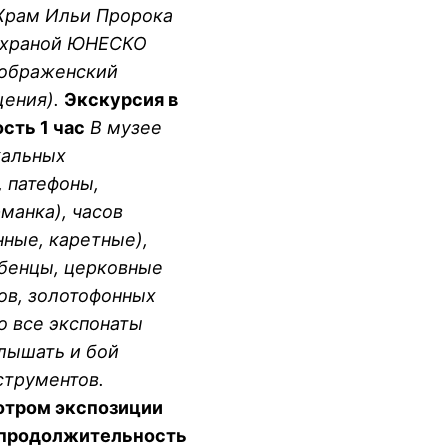
 Храм Ильи Пророка
 охраной ЮНЕСКО
еображенский
ения).
Экскурсия в
сть 1 час
В музее
кальных
 патефоны,
манка), часов
нные, каретные),
убенцы, церковные
ов, золотофонных
о все экспонаты
слышать и бой
струментов.
отром экспозиции
 продолжительность