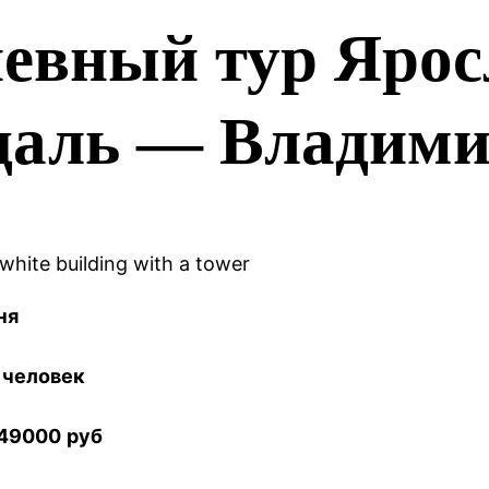
евный тур Ярос
даль — Владим
ня
человек
 49000
руб