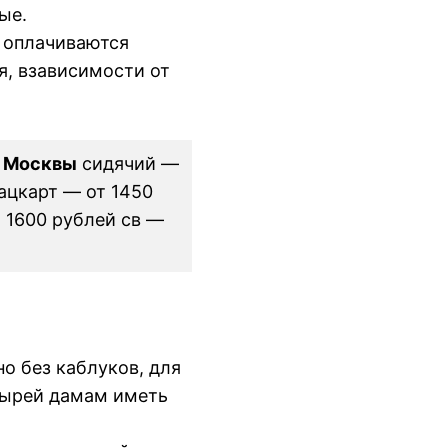
ые.
 оплачиваются
я, взависимости от
о Москвы
сидячий —
ацкарт — от 1450
 1600 рублей св —
о без каблуков, для
тырей дамам иметь