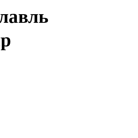
лавль
ир