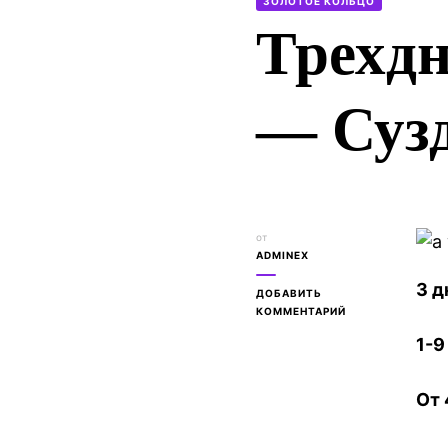
ЗОЛОТОЕ КОЛЬЦО
Трехдн
— Суз
от
ADMINEX
3 д
ДОБАВИТЬ
К
КОММЕНТАРИЙ
ЗАПИСИ
1-9
ТРЕХДНЕВНЫЙ
ТУР
ЯРОСЛАВЛЬ
От
—
СУЗДАЛЬ
—