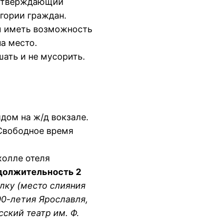
подтверждающий
егории граждан.
бы иметь возможность
на место.
шать и не мусорить.
идом на ж/д вокзале.
 Свободное время
 холле отеля
должительность 2
лку (место слияния
00-летия Ярославля,
ский театр им. Ф.