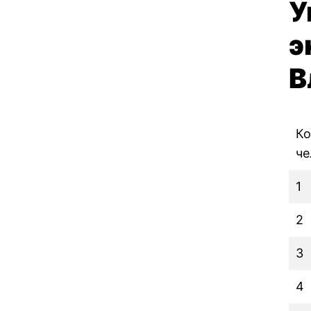
У
ВЛАДИМИР
э
В
Ко
че
1
2
3
4