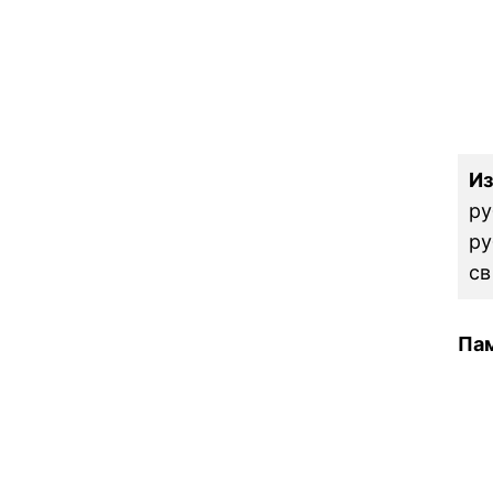
И
ру
ру
св
Пам